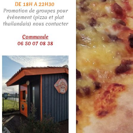
DE 18H A 22H30
Promotion de groupes pour
événement (pizza et plat
thailandais) nous contacter
Commande
06 50 07 08 38